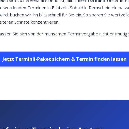
ien Slot zu nervenaufreibend ist, hilft Ihnen
Terminli
. Unser inte
reiwerdenden Terminen in Echtzeit. Sobald in Remscheid ein pass
rd, buchen wir ihn blitzschnell für Sie ein. So sparen Sie wertvo
iteren Schritte konzentrieren.
Lassen Sie sich von der mühsamen Terminvergabe nicht entmutigen
Jetzt Terminli-Paket sichern & Termin finden lassen