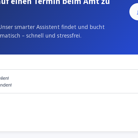
auf einen Termin beim Amt zu
 Unser smarter Assistent findet und bucht
tisch – schnell und stressfrei.
ilen!
enden!